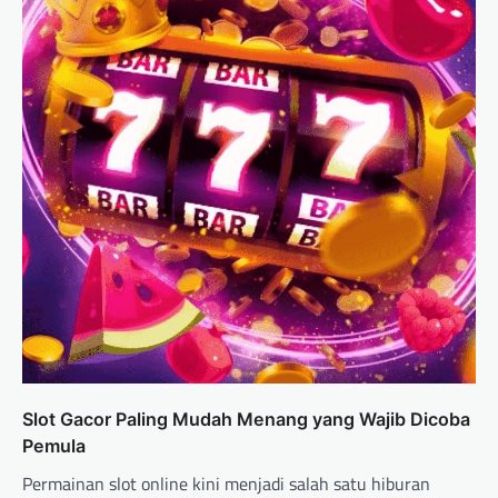
Slot Gacor Paling Mudah Menang yang Wajib Dicoba
Pemula
Permainan slot online kini menjadi salah satu hiburan