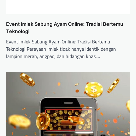
Event Imlek Sabung Ayam Online: Tradisi Bertemu
Teknologi
Event Imlek Sabung Ayam Online: Tradisi Bertemu
Teknologi Perayaan Imlek tidak hanya identik dengan
lampion merah, angpao, dan hidangan khas.…