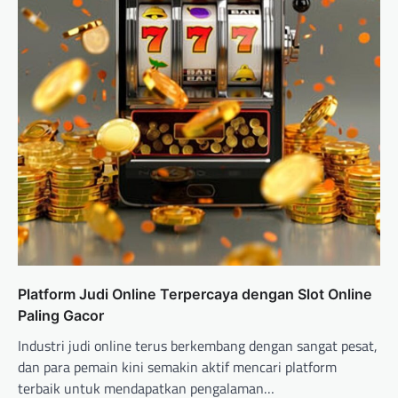
Platform Judi Online Terpercaya dengan Slot Online
Paling Gacor
Industri judi online terus berkembang dengan sangat pesat,
dan para pemain kini semakin aktif mencari platform
terbaik untuk mendapatkan pengalaman…