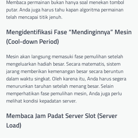
Membaca permainan bukan hanya soal menekan tombol
putar. Anda juga harus tahu kapan algoritma permainan
telah mencapai titik jenuh.
Mengidentifikasi Fase “Mendinginnya” Mesin
(Cool-down Period)
Mesin akan langsung memasuki fase pemulihan setelah
mengeluarkan hadiah besar. Secara matematis, sistem
jarang memberikan kemenangan besar secara beruntun
dalam waktu singkat. Oleh karena itu, Anda harus segera
menurunkan taruhan setelah menang besar. Selain
memperhatikan fase pemulihan mesin, Anda juga perlu
melihat kondisi kepadatan server.
Membaca Jam Padat Server Slot (Server
Load)