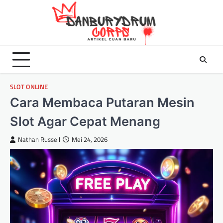
Skip
to
content
SLOT ONLINE
Cara Membaca Putaran Mesin
Slot Agar Cepat Menang
Nathan Russell
Mei 24, 2026