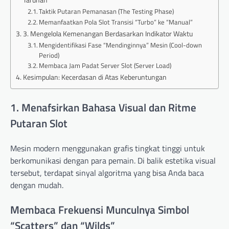
Taruhan
Taktik Putaran Pemanasan (The Testing Phase)
Memanfaatkan Pola Slot Transisi “Turbo” ke “Manual”
3. Mengelola Kemenangan Berdasarkan Indikator Waktu
Mengidentifikasi Fase “Mendinginnya” Mesin (Cool-down
Period)
Membaca Jam Padat Server Slot (Server Load)
Kesimpulan: Kecerdasan di Atas Keberuntungan
1. Menafsirkan Bahasa Visual dan Ritme
Putaran Slot
Mesin modern menggunakan grafis tingkat tinggi untuk
berkomunikasi dengan para pemain. Di balik estetika visual
tersebut, terdapat sinyal algoritma yang bisa Anda baca
dengan mudah.
Membaca Frekuensi Munculnya Simbol
“Scatters” dan “Wilds”