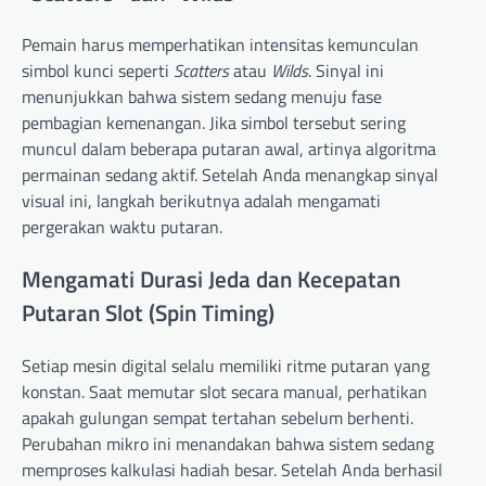
Pemain harus memperhatikan intensitas kemunculan
simbol kunci seperti
Scatters
atau
Wilds
. Sinyal ini
menunjukkan bahwa sistem sedang menuju fase
pembagian kemenangan. Jika simbol tersebut sering
muncul dalam beberapa putaran awal, artinya algoritma
permainan sedang aktif. Setelah Anda menangkap sinyal
visual ini, langkah berikutnya adalah mengamati
pergerakan waktu putaran.
Mengamati Durasi Jeda dan Kecepatan
Putaran Slot (Spin Timing)
Setiap mesin digital selalu memiliki ritme putaran yang
konstan. Saat memutar slot secara manual, perhatikan
apakah gulungan sempat tertahan sebelum berhenti.
Perubahan mikro ini menandakan bahwa sistem sedang
memproses kalkulasi hadiah besar. Setelah Anda berhasil