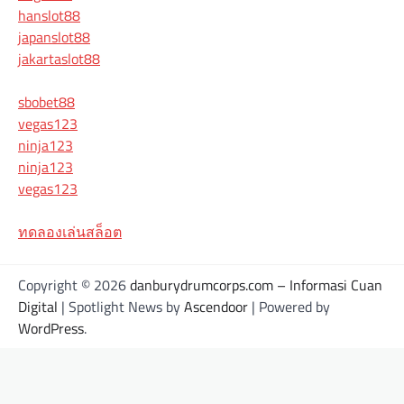
hanslot88
japanslot88
jakartaslot88
sbobet88
vegas123
ninja123
ninja123
vegas123
ทดลองเล่นสล็อต
Copyright © 2026
danburydrumcorps.com – Informasi Cuan
Digital
| Spotlight News by
Ascendoor
| Powered by
WordPress
.