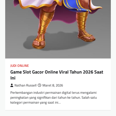
JUDI ONLINE
Game Slot Gacor Online Viral Tahun 2026 Saat
Ini
Nathan Russell
Maret 8, 2026
Perkembangan industri permainan digital terus mengalami
peningkatan yang signifikan dari tahun ke tahun. Salah satu
kategori permainan yang saat ini…