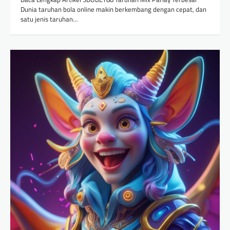
Dunia taruhan bola online makin berkembang dengan cepat, dan
satu jenis taruhan…