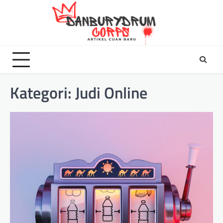
Skip
to
content
Kategori:
Judi Online