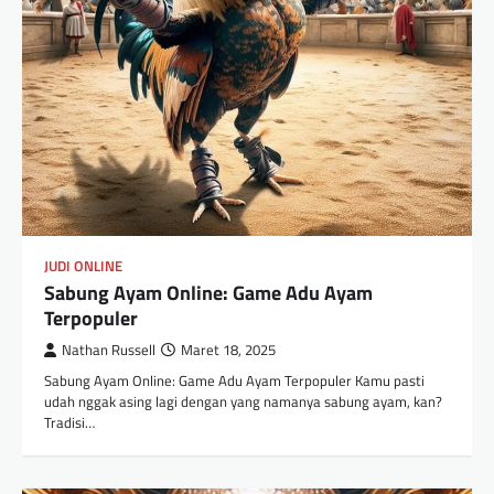
JUDI ONLINE
Sabung Ayam Online: Game Adu Ayam
Terpopuler
Nathan Russell
Maret 18, 2025
Sabung Ayam Online: Game Adu Ayam Terpopuler Kamu pasti
udah nggak asing lagi dengan yang namanya sabung ayam, kan?
Tradisi…