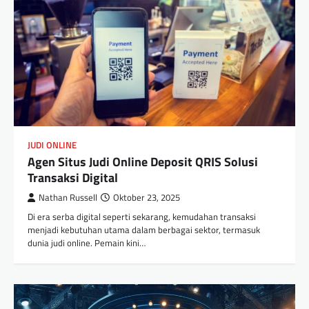
JUDI ONLINE
Agen Situs Judi Online Deposit QRIS Solusi
Transaksi Digital
Nathan Russell
Oktober 23, 2025
Di era serba digital seperti sekarang, kemudahan transaksi
menjadi kebutuhan utama dalam berbagai sektor, termasuk
dunia judi online. Pemain kini…