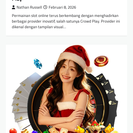
Nathan Russell
Februari 8, 2026
Permainan slot online terus berkembang dengan menghadirkan
berbagai provider inovatif, salah satunya Crowd Play. Provider ini
dikenal dengan tampilan visual…