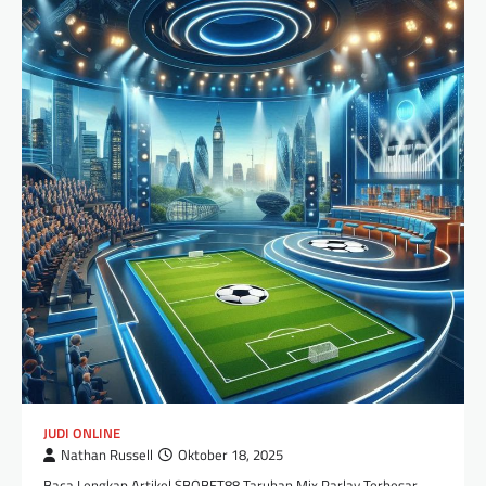
JUDI ONLINE
Nathan Russell
Oktober 18, 2025
Baca Lengkap Artikel SBOBET88 Taruhan Mix Parlay Terbesar