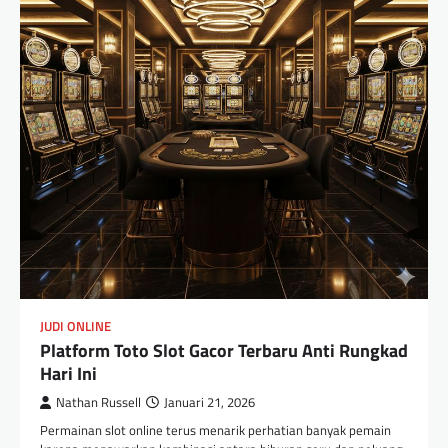
JUDI ONLINE
Platform Toto Slot Gacor Terbaru Anti Rungkad
Hari Ini
Nathan Russell
Januari 21, 2026
Permainan slot online terus menarik perhatian banyak pemain