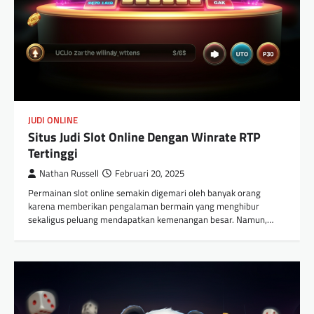
JUDI ONLINE
Situs Judi Slot Online Dengan Winrate RTP
Tertinggi
Nathan Russell
Februari 20, 2025
Permainan slot online semakin digemari oleh banyak orang
karena memberikan pengalaman bermain yang menghibur
sekaligus peluang mendapatkan kemenangan besar. Namun,…