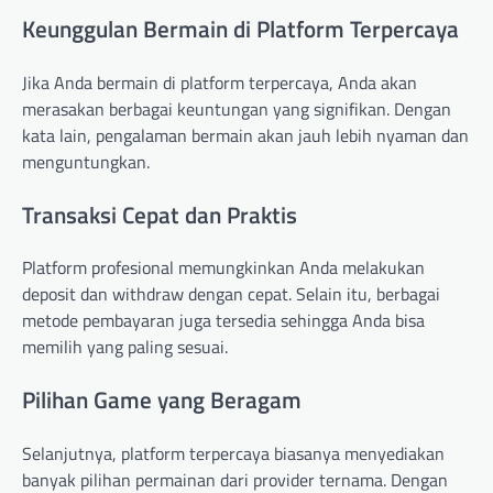
Keunggulan Bermain di Platform Terpercaya
Jika Anda bermain di platform terpercaya, Anda akan
merasakan berbagai keuntungan yang signifikan. Dengan
kata lain, pengalaman bermain akan jauh lebih nyaman dan
menguntungkan.
Transaksi Cepat dan Praktis
Platform profesional memungkinkan Anda melakukan
deposit dan withdraw dengan cepat. Selain itu, berbagai
metode pembayaran juga tersedia sehingga Anda bisa
memilih yang paling sesuai.
Pilihan Game yang Beragam
Selanjutnya, platform terpercaya biasanya menyediakan
banyak pilihan permainan dari provider ternama. Dengan