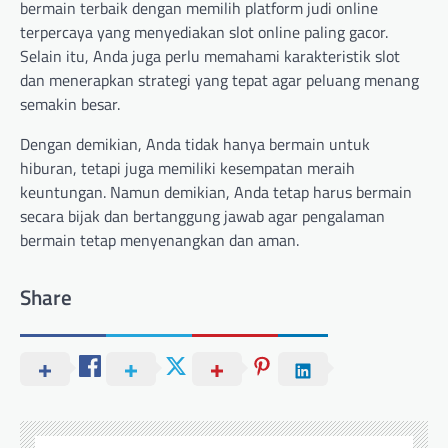
bermain terbaik dengan memilih platform judi online
terpercaya yang menyediakan slot online paling gacor.
Selain itu, Anda juga perlu memahami karakteristik slot
dan menerapkan strategi yang tepat agar peluang menang
semakin besar.
Dengan demikian, Anda tidak hanya bermain untuk
hiburan, tetapi juga memiliki kesempatan meraih
keuntungan. Namun demikian, Anda tetap harus bermain
secara bijak dan bertanggung jawab agar pengalaman
bermain tetap menyenangkan dan aman.
Share