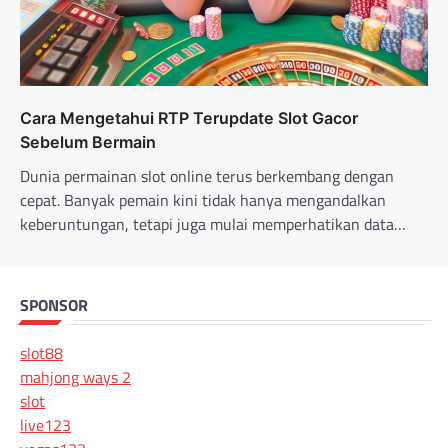
Cara Mengetahui RTP Terupdate Slot Gacor
Sebelum Bermain
Dunia permainan slot online terus berkembang dengan
cepat. Banyak pemain kini tidak hanya mengandalkan
keberuntungan, tetapi juga mulai memperhatikan data…
SPONSOR
slot88
mahjong ways 2
slot
live123