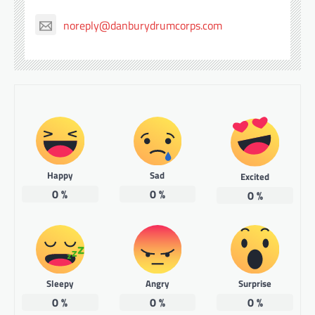
noreply@danburydrumcorps.com
Happy
Sad
Excited
0
%
0
%
0
%
Sleepy
Angry
Surprise
0
%
0
%
0
%