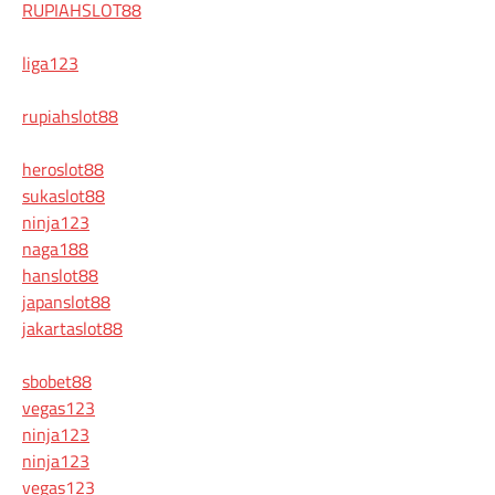
RUPIAHSLOT88
liga123
rupiahslot88
heroslot88
sukaslot88
ninja123
naga188
hanslot88
japanslot88
jakartaslot88
sbobet88
vegas123
ninja123
ninja123
vegas123