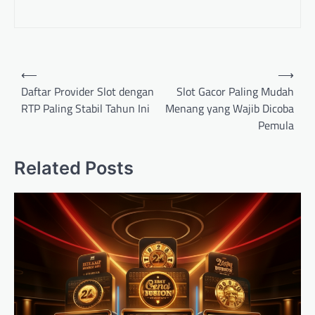
Navigasi
⟵
⟶
pos
Daftar Provider Slot dengan
Slot Gacor Paling Mudah
RTP Paling Stabil Tahun Ini
Menang yang Wajib Dicoba
Pemula
Related Posts