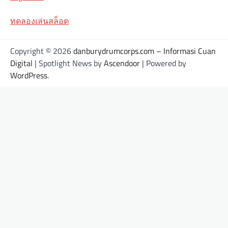
ทดลองเล่นสล็อต
Copyright © 2026
danburydrumcorps.com – Informasi Cuan
Digital
| Spotlight News by
Ascendoor
| Powered by
WordPress
.