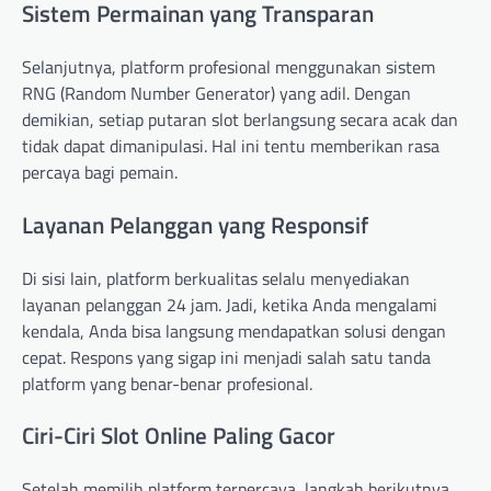
Sistem Permainan yang Transparan
Selanjutnya, platform profesional menggunakan sistem
RNG (Random Number Generator) yang adil. Dengan
demikian, setiap putaran slot berlangsung secara acak dan
tidak dapat dimanipulasi. Hal ini tentu memberikan rasa
percaya bagi pemain.
Layanan Pelanggan yang Responsif
Di sisi lain, platform berkualitas selalu menyediakan
layanan pelanggan 24 jam. Jadi, ketika Anda mengalami
kendala, Anda bisa langsung mendapatkan solusi dengan
cepat. Respons yang sigap ini menjadi salah satu tanda
platform yang benar-benar profesional.
Ciri-Ciri Slot Online Paling Gacor
Setelah memilih platform terpercaya, langkah berikutnya