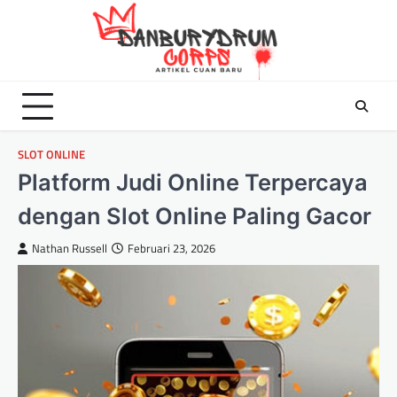
Skip
to
content
SLOT ONLINE
Platform Judi Online Terpercaya
dengan Slot Online Paling Gacor
Nathan Russell
Februari 23, 2026