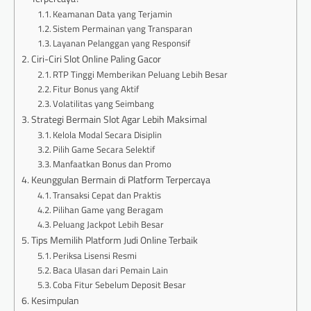
Keamanan Data yang Terjamin
Sistem Permainan yang Transparan
Layanan Pelanggan yang Responsif
Ciri-Ciri Slot Online Paling Gacor
RTP Tinggi Memberikan Peluang Lebih Besar
Fitur Bonus yang Aktif
Volatilitas yang Seimbang
Strategi Bermain Slot Agar Lebih Maksimal
Kelola Modal Secara Disiplin
Pilih Game Secara Selektif
Manfaatkan Bonus dan Promo
Keunggulan Bermain di Platform Terpercaya
Transaksi Cepat dan Praktis
Pilihan Game yang Beragam
Peluang Jackpot Lebih Besar
Tips Memilih Platform Judi Online Terbaik
Periksa Lisensi Resmi
Baca Ulasan dari Pemain Lain
Coba Fitur Sebelum Deposit Besar
Kesimpulan