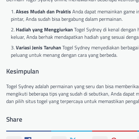
Akses Mudah dan Praktis
Anda dapat memainkan game ini
pintar, Anda sudah bisa bergabung dalam permainan.
Hadiah yang Menggiurkan
Togel Sydney di kenal dengan 
keluar, Anda berhak mendapatkan hadiah yang sesuai denga
Variasi Jenis Taruhan
Togel Sydney menyediakan berbagai j
peluang untuk menang dengan cara yang berbeda.
Kesimpulan
Togel Sydney adalah permainan yang seru dan bisa memberika
mengikuti beberapa tips yang sudah di sebutkan, Anda dapat 
dan pilih situs togel yang terpercaya untuk memastikan pen
Share