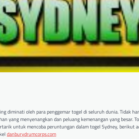
ng diminati oleh para penggemar togel di seluruh dunia. Tidak han
ruhan yang menyenangkan dan peluang kemenangan yang besar. T
ertarik untuk mencoba peruntungan dalam togel Sydney, berikut 
kel
danburydrumcorps.com