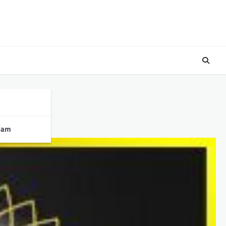
a
lam