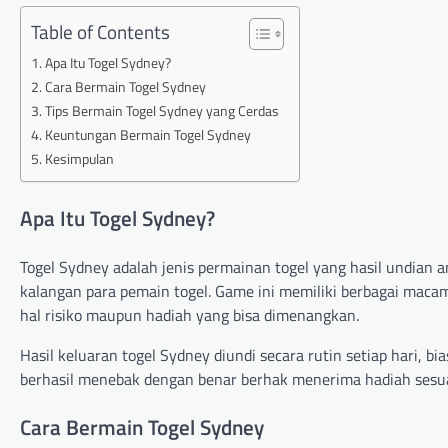
Table of Contents
Apa Itu Togel Sydney?
Cara Bermain Togel Sydney
Tips Bermain Togel Sydney yang Cerdas
Keuntungan Bermain Togel Sydney
Kesimpulan
Apa Itu Togel Sydney?
Togel Sydney adalah jenis permainan togel yang hasil undian a
kalangan para pemain togel. Game ini memiliki berbagai macam 
hal risiko maupun hadiah yang bisa dimenangkan.
Hasil keluaran togel Sydney diundi secara rutin setiap hari, 
berhasil menebak dengan benar berhak menerima hadiah sesuai
Cara Bermain Togel Sydney