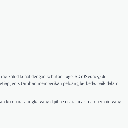
ring kali dikenal dengan sebutan Togel SDY (Sydney) di
 Setiap jenis taruhan memberikan peluang berbeda, baik dalam
lah kombinasi angka yang dipilih secara acak, dan pemain yang