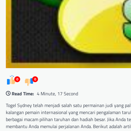
0
0
Read Time:
4 Minute, 17 Second
Togel Sydney telah menjadi salah satu permainan judi yang pali
kalangan pemain internasional yang mencari pengalaman ta
berbagai macam pilihan taruhan dan hadiah besar. Jika Anda t
membantu Anda memulai perjalanan Anda. Berikut adalah arti