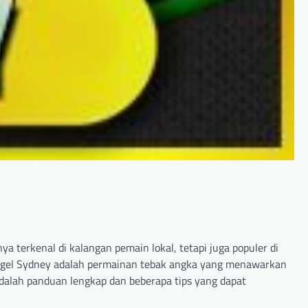
ya terkenal di kalangan pemain lokal, tetapi juga populer di
ogel Sydney adalah permainan tebak angka yang menawarkan
adalah panduan lengkap dan beberapa tips yang dapat