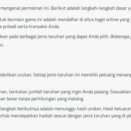
mengenal permainan ini. Berikut adalah langkah-langkah dasar y
 bermain game ini adalah mendaftar di situs togel online yang te
pribadi serta transaksi Anda.
an pada berbagai jenis taruhan yang dapat Anda pilih. Beberapa j
n.
ulikan urutan. Setiap jenis taruhan ini memiliki peluang menan
han, tentukan jumlah taruhan yang ingin Anda pasang. Sesuaikan
an besar tanpa perhitungan yang matang.
langkah berikutnya adalah menunggu hasil undian. Hasil keluaran 
erhak mendapatkan hadiah sesuai dengan jenis taruhan yang di pil